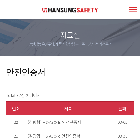
자료실
안전성능 우선주의, 제품의 항상성 추구주의, 창의적 개선주의
안전인증서
Total 37건
2 페이지
번호
제목
날짜
22
(경량형) HS-A904B 안전인증서
03-05
21
(경량형) HS-A904c 안전인증서
08-30