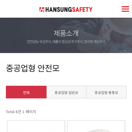
제품소개
안전성능 우선주의, 제품의 항상성 추구주의, 창의적 개선주의
중공업형 안전모
전체
중공업형 일반모
중공업형 통풍모
Total 6건
1 페이지