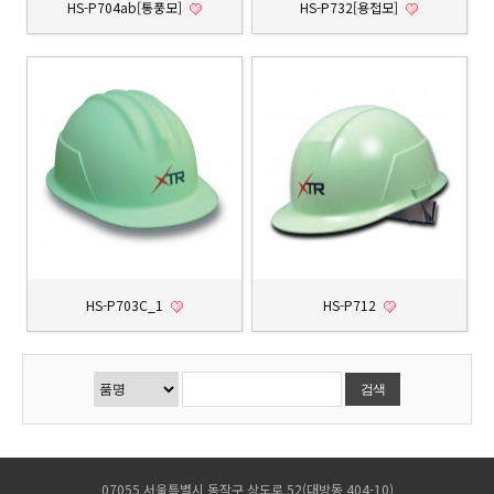
HS-P704ab[통풍모]
HS-P732[용접모]
HS-P703C_1
HS-P712
07055 서울특별시 동작구 상도로 52(대방동 404-10)