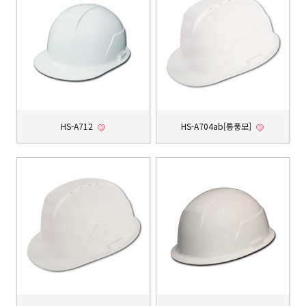
HS-A712
HS-A704ab[통풍모]