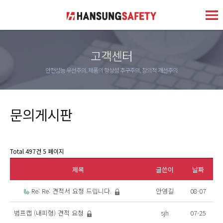
고객센터
안전성능 우선주의, 제품의 항상성 추구주의, 창의적 개선주의
문의게시판
Total 497건
5 페이지
제목
글쓴이
날짜
Re: Re: 견적서 요청 드립니다.
안영길
08-07
범프캡 (내피형) 견적 요청
sjh
07-25