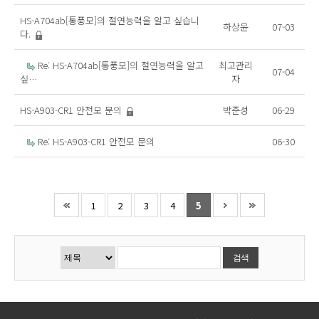
HS-A704ab[통풍모]의 절연능력을 알고 싶습니
하상윤
07-03
다.
Re: HS-A704ab[통풍모]의 절연능력을 알고
최고관리
07-04
싶…
자
HS-A903-CR1 안전모 문의
박준성
06-29
Re: HS-A903-CR1 안전모 문의
06-30
1
2
3
4
5