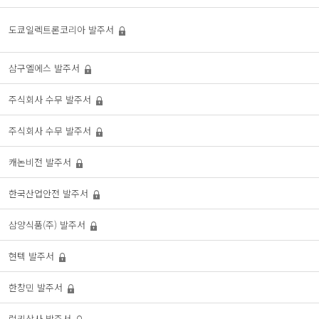
도쿄일렉트론코리아
발주서
삼구엘에스
발주서
주식회사 수무
발주서
주식회사 수무
발주서
캐논비전
발주서
한국산업안전
발주서
삼양식품(주)
발주서
현텍
발주서
한창민
발주서
럭키상사
발주서