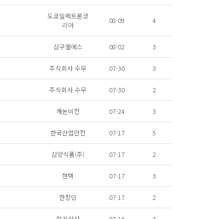
도쿄일렉트론코
08-09
4
리아
삼구엘에스
08-02
3
주식회사 수무
07-30
3
주식회사 수무
07-30
2
캐논비전
07-24
3
한국산업안전
07-17
5
삼양식품(주)
07-17
2
현텍
07-17
3
한창민
07-17
2
럭키상사
07-16
3