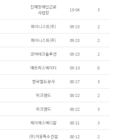
진해장애인근로
10-04
3
사업장
파이니스트(주)
09-23
2
파이니스트(주)
09-23
2
코어테크솔루션
09-23
2
매트릭스에이티
09-10
8
한국철도공사
08-27
3
위크앤드
08-22
2
위크앤드
08-22
3
제이에스메디칼
08-21
3
(주)거웅특수건설
08-12
2