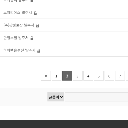
브이티에스
발주서
(주)광성물산
발주서
한일스틸
발주서
하이텍솔루션
발주서
1
2
3
4
5
6
7