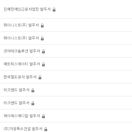
진해장애인근로사업장
발주서
파이니스트(주)
발주서
파이니스트(주)
발주서
코어테크솔루션
발주서
매트릭스에이티
발주서
한국철도공사
발주서
위크앤드
발주서
위크앤드
발주서
제이에스메디칼
발주서
(주)거웅특수건설
발주서