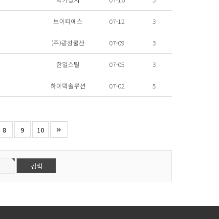
브이티에스
07-12
3
(주)광성물산
07-09
3
한일스틸
07-05
3
하이텍솔루션
07-02
5
8
9
10