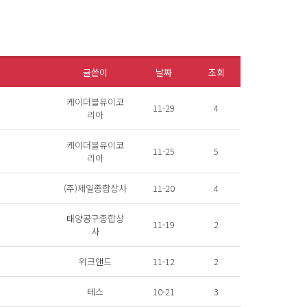
글쓴이
날짜
조회
케이더블유이코
11-29
4
리아
케이더블유이코
11-25
5
리아
(주)제일종합상사
11-20
4
태양공구종합상
11-19
2
사
위크앤드
11-12
2
테스
10-21
3