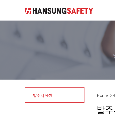
발주서작성
Home
발주